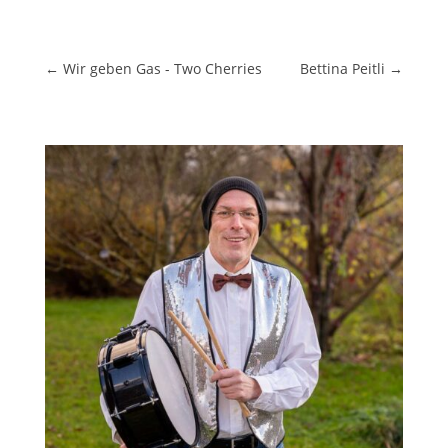
←
Wir geben Gas - Two Cherries
Bettina Peitli
→