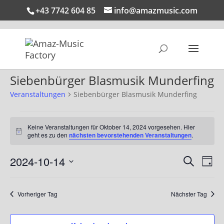
+43 7742 604 85
info@amazmusic.com
Siebenbürger Blasmusik Munderfing
Veranstaltungen
Siebenbürger Blasmusik Munderfing
Veranstaltungen
für
Keine Veranstaltungen für Oktober 14, 2024 vorgesehen. Hier
Hinweis
geht es zu den
nächsten bevorstehenden Veranstaltungen
.
Oktober
14,
Verans
Ver
2024-10-14
Suche
Tag
Ans
2024
Suche
Datum
Nav
und
wählen.
Vorheriger Tag
Nächster Tag
Ansich
Naviga